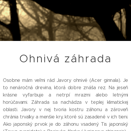
Ohnivá záhrada
Osobne mám veľmi rád Javory ohnivé (Acer ginnala). Je
to nenáročná drevina, ktorá dobre znáša rez. Na jeseň
krásne vyfarbuje a netrpí mrazmi alebo letnými
horúčavami. Záhrada sa nachádza v teplej klimatickej
oblasti. Javory v nej tvoria kostru záhonu a zároveň
chránia trvalky a menšie kry, ktoré sú zasadené v ich tieni.
Ako japonský prvok je do záhonu vsadený Tis japonský