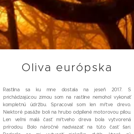
Oliva európska
Rastlina sa ku mne dostala na jeseň 2017. S
prichádzajúcou zimou som na rastline nemohol vykonať
kompletnú údržbu. Spracoval som len mŕtve drevo.
Niektoré pasáže boli na hrubo odpílené motorovou pílou.
Len veľmi malá časť mŕtveho dreva bola vytvorená
prírodou. Bolo náročné nadviazať na túto časť šari.