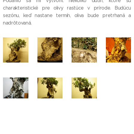
Podarilo sa mi vytvoriť niekoľko dutín, ktoré sú
charakteristické pre olivy rastúce v prírode. Budúcu
sezónu, keď nastane termín, oliva bude pretrhaná a
nadrôtovaná.
Copyright © 2016 Michal Zbončák.