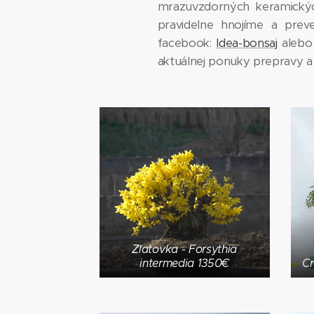
mrazuvzdorných keramickýc
pravidelne hnojíme a prev
facebook:
Idea-bonsaj
alebo
aktuálnej ponuky prepravy a
Zlatovka - Forsythia
intermedia 1350€
C