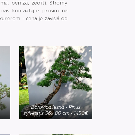
ma, pemza, zeolit). Stromy
 nás kontaktujte prosím na
uriérom - cena je závislá od
Borovica lesná - Pinus
sylvestris 96x 80 cm - 1450€