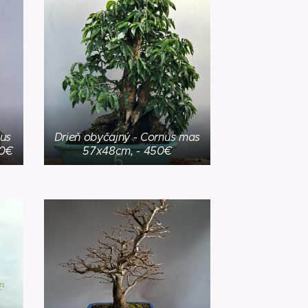
mus
Drieň obyčajný - Cornus mas
50€
57x48cm, - 450€