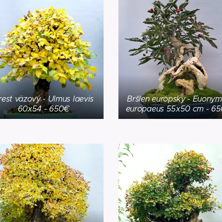
rest väzový - Ulmus laevis
Bršlen európsky - Euony
60x54 - 650€
europaeus 55x50 cm - 6