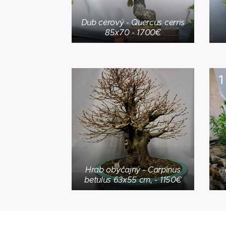
Dub cerový - Quercus cerris
85x70 - 1700€
Hrab obyčajný - Carpinus
betulus 63x55 cm, - 1150€