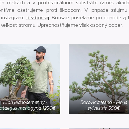
h miskách a v profesionálnom substráte (zmes akada
entívne ošetrujeme proti škodcom. V prípade záujmu
 instagram:
ideabonsaj
. Bonsaje posielame po dohode aj k
 veľkosti stromu. Uprednostňujeme však osobný odber.
Hloh jednosemenný -
Borovica lesná - Pinus
rataegus monogyna 1250€
sylvestris 550€