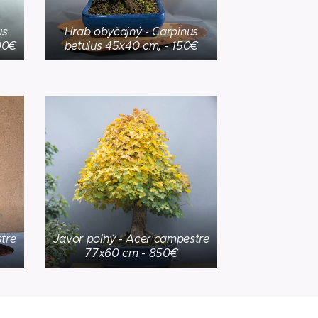
us
Hrab obyčajný - Carpinus
00€
betulus 45x40 cm, - 150€
tre
Javor poľný - Acer campestre
77x60 cm - 850€