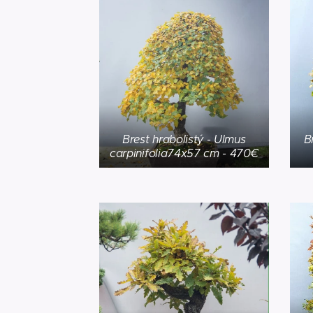
Brest hrabolistý - Ulmus
B
carpinifolia74x57 cm - 470€