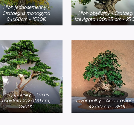
Hloh jednosemenny -
Crataegus monogyna
Hloh obyčajný - Crataeg
94x68cm - 1590€
laevigata 100x95 cm - 25
Tis japonský - Taxus
cuspidata 102x100 cm, -
Javor poľný - Acer campes
2800€
42x30 cm - 380€